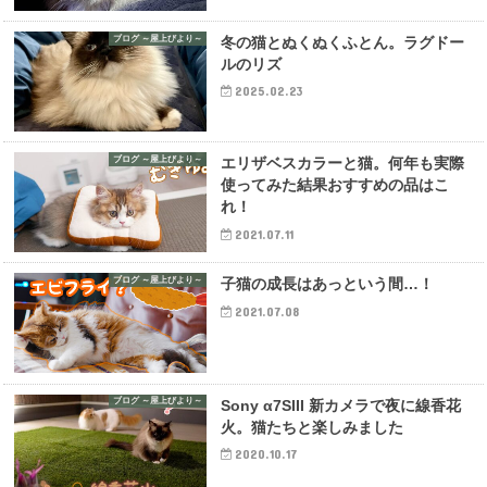
ブログ ～屋上びより～
冬の猫とぬくぬくふとん。ラグドー
ルのリズ
2025.02.23
ブログ ～屋上びより～
エリザベスカラーと猫。何年も実際
使ってみた結果おすすめの品はこ
れ！
2021.07.11
ブログ ～屋上びより～
子猫の成長はあっという間…！
2021.07.08
ブログ ～屋上びより～
Sony α7SIII 新カメラで夜に線香花
火。猫たちと楽しみました
2020.10.17