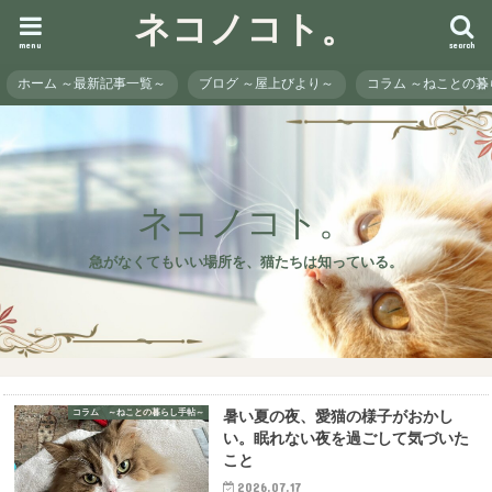
ネコノコト。
menu
search
ホーム ～最新記事一覧～
ブログ ～屋上びより～
コラム ～ねことの
ネコノコト。
急がなくてもいい場所を、猫たちは知っている。
コラム ～ねことの暮らし手帖～
暑い夏の夜、愛猫の様子がおかし
い。眠れない夜を過ごして気づいた
こと
2026.07.17