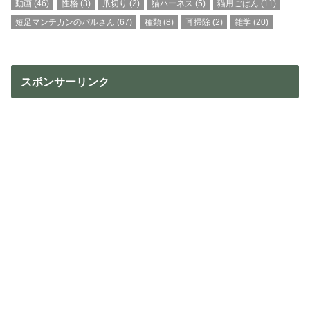
動画
(46)
性格
(3)
爪切り
(2)
猫ハーネス
(5)
猫用ごはん
(11)
短足マンチカンのパルさん
(67)
種類
(8)
耳掃除
(2)
雑学
(20)
スポンサーリンク