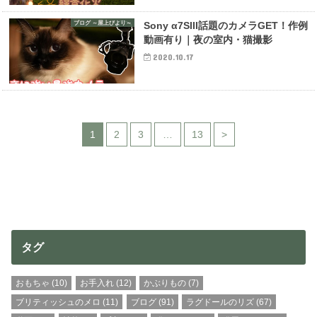
ブログ ～屋上びより～
Sony α7SIII話題のカメラGET！作例
動画有り｜夜の室内・猫撮影
2020.10.17
1
2
3
…
13
>
タグ
おもちゃ
(10)
お手入れ
(12)
かぶりもの
(7)
ブリティッシュのメロ
(11)
ブログ
(91)
ラグドールのリズ
(67)