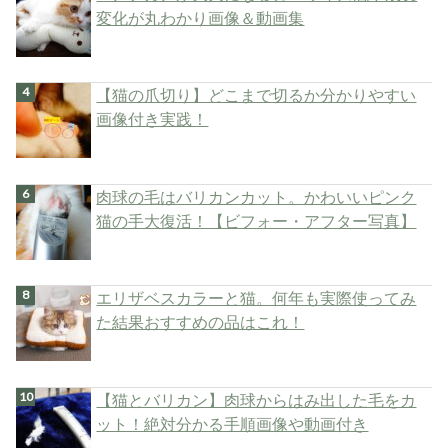
変化が丸わかり画像＆動画集
【猫の爪切り】どこまで切るか分かりやすい
画像付き実践！
肉球の毛はバリカンカット。かわいいピンク
猫の手大復活！【ビフォー・アフター写真】
エリザベスカラーと猫。何年も実際使ってみ
た結果おすすめの品はこれ！
【猫とバリカン】肉球からはみ出した毛をカ
ット！絶対分かる手順画像や動画付き