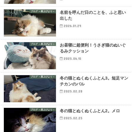
ブログ ～屋上びより～
名前を呼んだ日のことを、ふと思い
出した
2026.01.29
ブログ ～屋上びより～
お昼寝に超便利！うさぎ猫のぬいぐ
るみクッション
2025.06.15
ブログ ～屋上びより～
冬の猫とぬくぬくふとん3。短足マン
チカンのパル
2025.02.28
ブログ ～屋上びより～
冬の猫とぬくぬくふとん2。メロ
2025.02.25