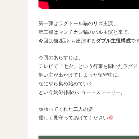
第一弾はラグドール猫のリズ主演、
第二弾はマンチカン猫のパル主演と来て、
今回は猫2匹とも出演する
ダブル主役構成
で
今回のあらすじは、
テレビで「七夕」という行事を聞いたラグド
飼い主が出かけてしまった留守中に、
なにやら集め始めていく……
という約6分間のショートストーリー。
頑張ってくれた二人の姿、
優しく見守ってあげてください