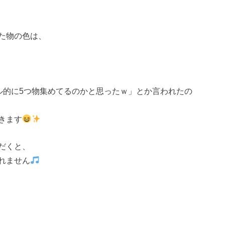
た物の色は、
ル的に5つ物集めてるのかと思ったｗ」とか言われたの
きます
だくと、
れません