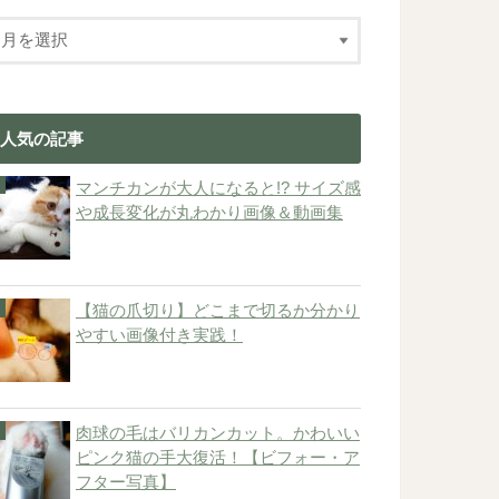
人気の記事
マンチカンが大人になると!? サイズ感
や成長変化が丸わかり画像＆動画集
【猫の爪切り】どこまで切るか分かり
やすい画像付き実践！
肉球の毛はバリカンカット。かわいい
ピンク猫の手大復活！【ビフォー・ア
フター写真】