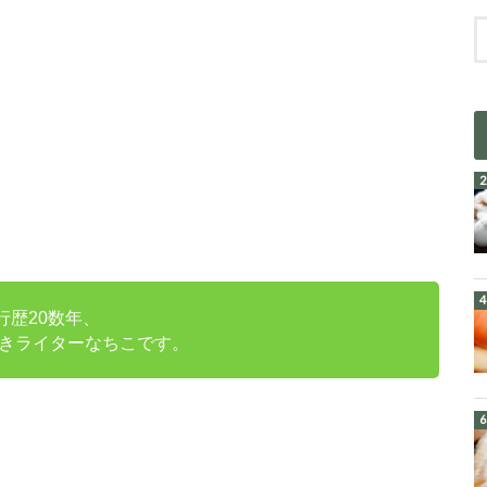
行歴20数年、
きライターなちこです。